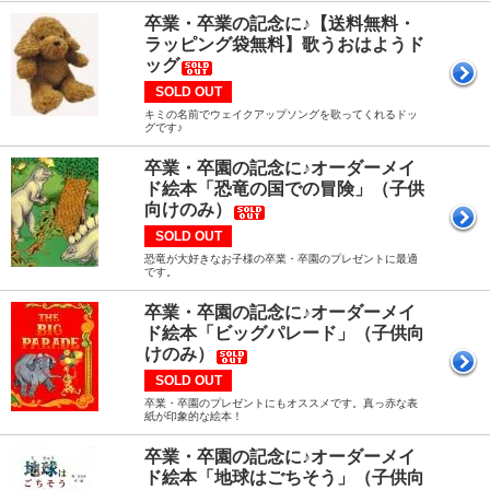
卒業・卒業の記念に♪【送料無料・
ラッピング袋無料】歌うおはようド
ッグ
SOLD OUT
キミの名前でウェイクアップソングを歌ってくれるドッ
グです♪
卒業・卒園の記念に♪オーダーメイ
ド絵本「恐竜の国での冒険」（子供
向けのみ）
SOLD OUT
恐竜が大好きなお子様の卒業・卒園のプレゼントに最適
です。
卒業・卒園の記念に♪オーダーメイ
ド絵本「ビッグパレード」（子供向
けのみ）
SOLD OUT
卒業・卒園のプレゼントにもオススメです。真っ赤な表
紙が印象的な絵本！
卒業・卒園の記念に♪オーダーメイ
ド絵本「地球はごちそう」（子供向