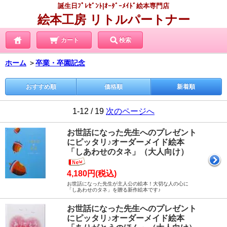
誕生日ﾌﾟﾚｾﾞﾝﾄ|ｵｰﾀﾞｰﾒｲﾄﾞ絵本専門店
絵本工房 リトルパートナー
カート
検索
ホーム
＞
卒業・卒園記念
おすすめ順
価格順
新着順
1-12 / 19
次のページへ
お世話になった先生へのプレゼント
にピッタリ♪オーダーメイド絵本
「しあわせのタネ」（大人向け）
4,180円(税込)
お世話になった先生が主人公の絵本！大切な人の心に
「しあわせのタネ」を贈る新作絵本です♪
お世話になった先生へのプレゼント
にピッタリ♪オーダーメイド絵本