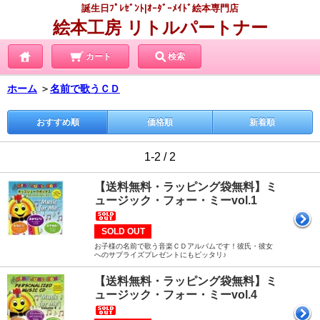
誕生日ﾌﾟﾚｾﾞﾝﾄ|ｵｰﾀﾞｰﾒｲﾄﾞ絵本専門店
絵本工房 リトルパートナー
カート
検索
ホーム
＞
名前で歌うＣＤ
おすすめ順
価格順
新着順
1-2 / 2
【送料無料・ラッピング袋無料】ミ
ュージック・フォー・ミーvol.1
SOLD OUT
お子様の名前で歌う音楽ＣＤアルバムです！彼氏・彼女
へのサプライズプレゼントにもピッタリ♪
【送料無料・ラッピング袋無料】ミ
ュージック・フォー・ミーvol.4