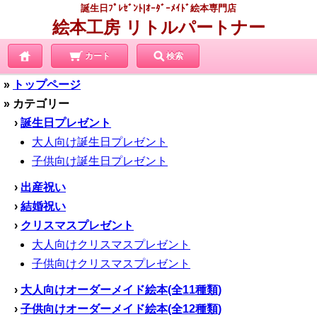
誕生日ﾌﾟﾚｾﾞﾝﾄ|ｵｰﾀﾞｰﾒｲﾄﾞ絵本専門店
絵本工房 リトルパートナー
カート
検索
»
トップページ
» カテゴリー
›
誕生日プレゼント
大人向け誕生日プレゼント
子供向け誕生日プレゼント
›
出産祝い
›
結婚祝い
›
クリスマスプレゼント
大人向けクリスマスプレゼント
子供向けクリスマスプレゼント
›
大人向けオーダーメイド絵本(全11種類)
›
子供向けオーダーメイド絵本(全12種類)