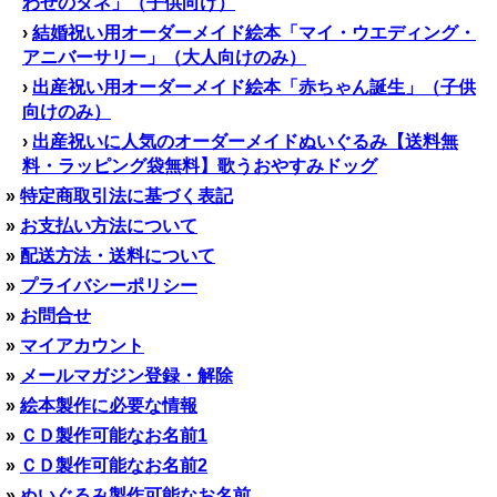
わせのタネ」（子供向け）
›
結婚祝い用オーダーメイド絵本「マイ・ウエディング・
アニバーサリー」（大人向けのみ）
›
出産祝い用オーダーメイド絵本「赤ちゃん誕生」（子供
向けのみ）
›
出産祝いに人気のオーダーメイドぬいぐるみ【送料無
料・ラッピング袋無料】歌うおやすみドッグ
»
特定商取引法に基づく表記
»
お支払い方法について
»
配送方法・送料について
»
プライバシーポリシー
»
お問合せ
»
マイアカウント
»
メールマガジン登録・解除
»
絵本製作に必要な情報
»
ＣＤ製作可能なお名前1
»
ＣＤ製作可能なお名前2
»
ぬいぐるみ製作可能なお名前