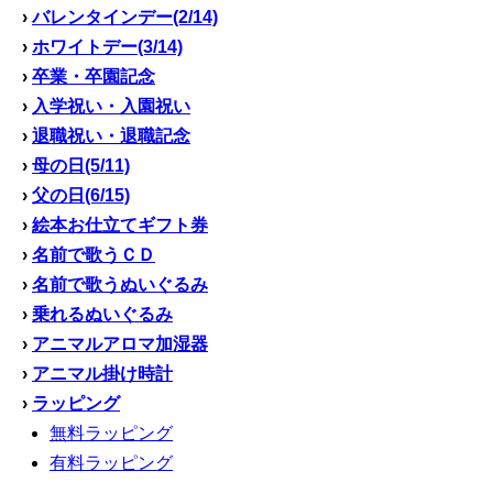
›
バレンタインデー(2/14)
›
ホワイトデー(3/14)
›
卒業・卒園記念
›
入学祝い・入園祝い
›
退職祝い・退職記念
›
母の日(5/11)
›
父の日(6/15)
›
絵本お仕立てギフト券
›
名前で歌うＣＤ
›
名前で歌うぬいぐるみ
›
乗れるぬいぐるみ
›
アニマルアロマ加湿器
›
アニマル掛け時計
›
ラッピング
無料ラッピング
有料ラッピング