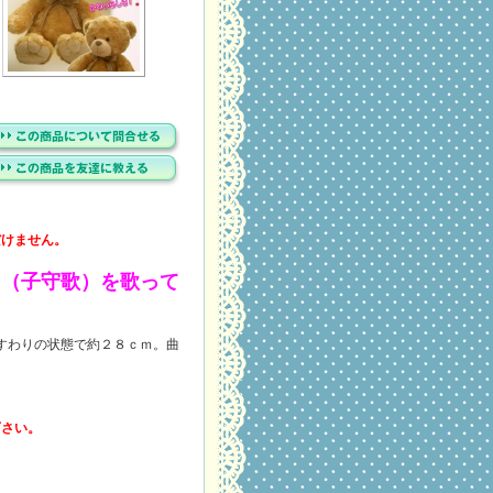
だけません。
イ（子守歌）を歌って
すわりの状態で約２８ｃｍ。曲
下さい。