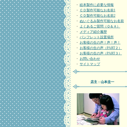
・
絵本製作に必要な情報
・
ＣＤ製作可能なお名前1
・
ＣＤ製作可能なお名前2
・
ぬいぐるみ製作可能なお名前
・
よくあるご質問（Ｑ＆Ａ）
・
メディア紹介履歴
・
パンフレット設置場所
・
お客様の生の声！声！声！
・
お客様の生の声（PART２）
・
お客様の生の声（PART３）
・
お問い合わせ
・
サイトマップ
店主：山本圭一