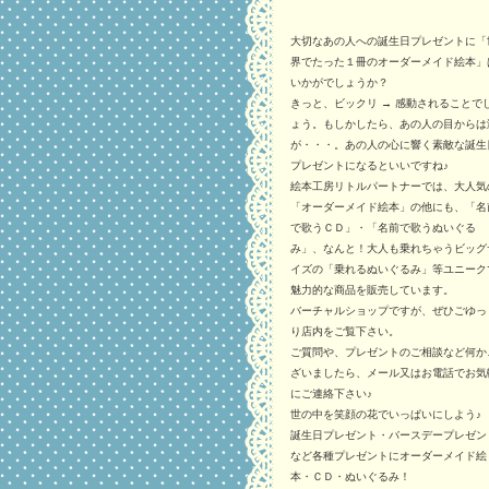
大切なあの人への誕生日プレゼントに「
界でたった１冊のオーダーメイド絵本」
いかがでしょうか？
きっと、ビックリ → 感動されることで
ょう。もしかしたら、あの人の目からは
が・・・。あの人の心に響く素敵な誕生
プレゼントになるといいですね♪
絵本工房リトルパートナーでは、大人気
「オーダーメイド絵本」の他にも、「名
で歌うＣＤ」・「名前で歌うぬいぐる
み」、なんと！大人も乗れちゃうビッグ
イズの「乗れるぬいぐるみ」等ユニーク
魅力的な商品を販売しています。
バーチャルショップですが、ぜひごゆっ
り店内をご覧下さい。
ご質問や、プレゼントのご相談など何か
ざいましたら、メール又はお電話でお気
にご連絡下さい♪
世の中を笑顔の花でいっぱいにしよう♪
誕生日プレゼント・バースデープレゼン
など各種プレゼントにオーダーメイド絵
本・ＣＤ・ぬいぐるみ！