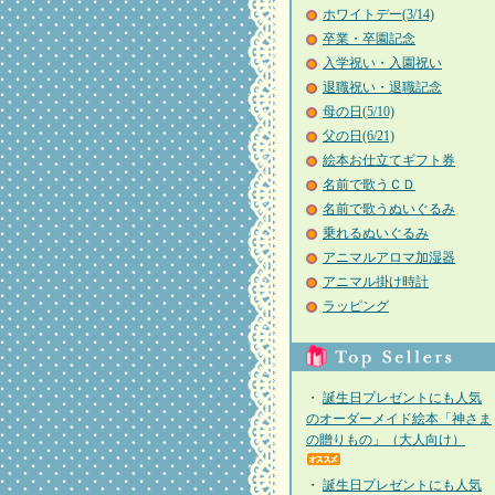
ホワイトデー(3/14)
卒業・卒園記念
入学祝い・入園祝い
退職祝い・退職記念
母の日(5/10)
父の日(6/21)
絵本お仕立てギフト券
名前で歌うＣＤ
名前で歌うぬいぐるみ
乗れるぬいぐるみ
アニマルアロマ加湿器
アニマル掛け時計
ラッピング
・
誕生日プレゼントにも人気
のオーダーメイド絵本「神さま
の贈りもの」（大人向け）
・
誕生日プレゼントにも人気