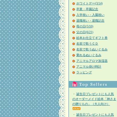
ホワイトデー(3/14)
卒業・卒園記念
入学祝い・入園祝い
退職祝い・退職記念
母の日(5/10)
父の日(6/21)
絵本お仕立てギフト券
名前で歌うＣＤ
名前で歌うぬいぐるみ
乗れるぬいぐるみ
アニマルアロマ加湿器
アニマル掛け時計
ラッピング
・
誕生日プレゼントにも人気
のオーダーメイド絵本「神さま
の贈りもの」（大人向け）
・
誕生日プレゼントにも人気