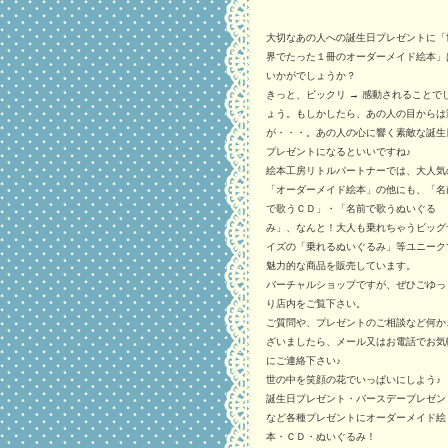
大切なあの人への誕生日プレゼントに「
界でたった１冊のオーダーメイド絵本」
いかがでしょうか？
きっと、ビックリ → 感動されることで
ょう。もしかしたら、あの人の目からは
が・・・。あの人の心に響く素敵な誕生
プレゼントになるといいですね♪
絵本工房リトルパートナーでは、大人気
「オーダーメイド絵本」の他にも、「名
で歌うＣＤ」・「名前で歌うぬいぐる
み」、なんと！大人も乗れちゃうビッグ
イズの「乗れるぬいぐるみ」等ユニーク
魅力的な商品を販売しています。
バーチャルショップですが、ぜひごゆっ
り店内をご覧下さい。
ご質問や、プレゼントのご相談など何か
ざいましたら、メール又はお電話でお気
にご連絡下さい♪
世の中を笑顔の花でいっぱいにしよう♪
誕生日プレゼント・バースデープレゼン
など各種プレゼントにオーダーメイド絵
本・ＣＤ・ぬいぐるみ！