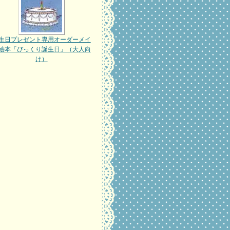
生日プレゼント専用オーダーメイ
絵本「びっくり誕生日」（大人向
け）