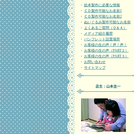
・
絵本製作に必要な情報
・
ＣＤ製作可能なお名前1
・
ＣＤ製作可能なお名前2
・
ぬいぐるみ製作可能なお名前
・
よくあるご質問（Ｑ＆Ａ）
・
メディア紹介履歴
・
パンフレット設置場所
・
お客様の生の声！声！声！
・
お客様の生の声（PART２）
・
お客様の生の声（PART３）
・
お問い合わせ
・
サイトマップ
店主：山本圭一