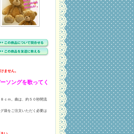
だけません。
デーソングを歌ってく
２８ｃｍ。曲は、約５０秒間流
ング袋をご注文いただく必要は
下さい。