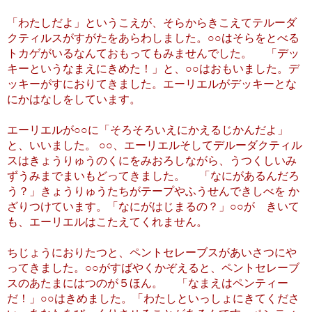
「わたしだよ」というこえが、そらからきこえてテルーダ
クティルスがすがたをあらわしました。○○はそらをとべる
トカゲがいるなんておもってもみませんでした。 「デッ
キーというなまえにきめた！」と、○○はおもいました。デ
ッキーがすにおりてきました。エーリエルがデッキーとな
にかはなしをしています。
エーリエルが○○に「そろそろいえにかえるじかんだよ」
と、いいました。 ○○、エーリエルそしてデルーダクティル
スはきょうりゅうのくにをみおろしながら、うつくしいみ
ずうみまでまいもどってきました。 「なにがあるんだろ
う？」きょうりゅうたちがテープやふうせんできしべを か
ざりつけています。「なにがはじまるの？」○○が きいて
も、エーリエルはこたえてくれません。
ちじょうにおりたつと、ペントセレーブスがあいさつにや
ってきました。○○がすばやくかぞえると、ペントセレーブ
スのあたまにはつのが５ほん。 「なまえはペンティー
だ！」○○はきめました。「わたしといっしょにきてくださ