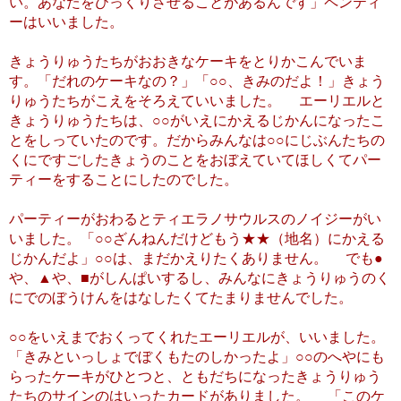
い。あなたをびっくりさせることがあるんです」ペンティ
ーはいいました。
きょうりゅうたちがおおきなケーキをとりかこんでいま
す。「だれのケーキなの？」「○○、きみのだよ！」きょう
りゅうたちがこえをそろえていいました。 エーリエルと
きょうりゅうたちは、○○がいえにかえるじかんになったこ
とをしっていたのです。だからみんなは○○にじぶんたちの
くにですごしたきょうのことをおぼえていてほしくてパー
ティーをすることにしたのでした。
パーティーがおわるとティエラノサウルスのノイジーがい
いました。「○○ざんねんだけどもう★★（地名）にかえる
じかんだよ」○○は、まだかえりたくありません。 でも●
や、▲や、■がしんぱいするし、みんなにきょうりゅうのく
にでのぼうけんをはなしたくてたまりませんでした。
○○をいえまでおくってくれたエーリエルが、いいました。
「きみといっしょでぼくもたのしかったよ」○○のへやにも
らったケーキがひとつと、ともだちになったきょうりゅう
たちのサインのはいったカードがありました。 「このケ