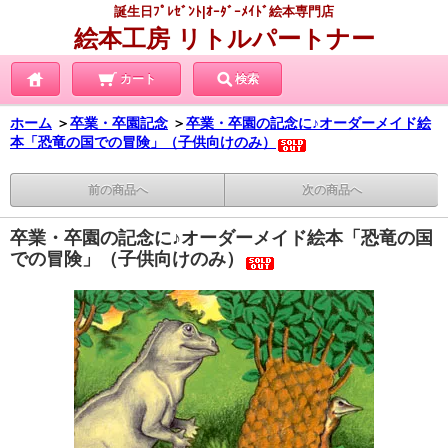
誕生日ﾌﾟﾚｾﾞﾝﾄ|ｵｰﾀﾞｰﾒｲﾄﾞ絵本専門店
絵本工房 リトルパートナー
カート
検索
ホーム
＞
卒業・卒園記念
＞
卒業・卒園の記念に♪オーダーメイド絵
本「恐竜の国での冒険」（子供向けのみ）
前の商品へ
次の商品へ
卒業・卒園の記念に♪オーダーメイド絵本「恐竜の国
での冒険」（子供向けのみ）