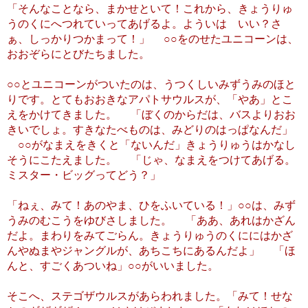
「そんなことなら、まかせといて！これから、きょうりゅ
うのくにへつれていってあげるよ。よういは いい？さ
ぁ、しっかりつかまって！」 ○○をのせたユニコーンは、
おおぞらにとびたちました。
○○とユニコーンがついたのは、うつくしいみずうみのほと
りです。とてもおおきなアパトサウルスが、「やあ」とこ
えをかけてきました。 「ぼくのからだは、バスよりおお
きいでしょ。すきなたべものは、みどりのはっぱなんだ」
○○がなまえをきくと「ないんだ」きょうりゅうはかなし
そうにこたえました。 「じゃ、なまえをつけてあげる。
ミスター・ビッグってどう？」
「ねぇ、みて！あのやま、ひをふいている！」○○は、みず
うみのむこうをゆびさしました。 「ああ、あれはかざん
だよ。まわりをみてごらん。きょうりゅうのくににはかざ
んやぬまやジャングルが、あちこちにあるんだよ」 「ほ
んと、すごくあついね」○○がいいました。
そこへ、ステゴザウルスがあらわれました。「みて！せな