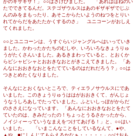
かのギザギザ！」 ○○はさけびました。 「あれはほねのい
たでできてるんだ。ステゴザウルスはあのギザギザでじぶ
んのみをまもったり、あそこからたいようのねつをとりい
れてからだをあたたかくするのさ」 ユニコーンがおしえ
てくれました。
○○とユニコーンは、うすぐらいジャングルへはいっていき
ました。かわったかたちのむしや、いろいろなきょうりゅ
うがたくさんいました。あるきまわっていると、とおくか
らピシャピシャとおおきなおとがきこえてきました。 「あ
んなにおおきなおとをたてているのはだれだろう？」○○は
つきとめたくなりました。
そんなにとおくないところで、ティエラノサウルスにであ
いました。このきょうりゅうははがおおきくて、がんじょ
うなうしろあしでたっていました。ふといしっぽがからだ
のささえになっています。 「あんなにおおきなおとをたて
ていたのは、きみだったの！ちょっとうるさかったから、
ノイジィーっていうなまえをつけてあげる！」と、○○はい
いました。 「いまこんなことをしているなんて、●や、
▲や、■にしんじてもらえるかなぁ・・・・・」○○はおも