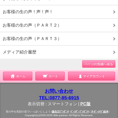
お客様の生の声！声！声！
お客様の生の声（ＰＡＲＴ２）
お客様の生の声（ＰＡＲＴ３）
メディア紹介履歴
ページの先頭へ戻る
ホーム
カート
マイアカウント
お問い合わせ
TEL:0877-85-6915
表示切替 :
スマートフォン
|
PC版
世の中を笑顔の花でいっぱいにしよう♪
誕生日ﾌﾟﾚｾﾞﾝﾄ
･
ﾊﾞｰｽﾃﾞｰﾌﾟﾚｾﾞﾝﾄ
に
ｵｰﾀﾞｰﾒｲﾄﾞ絵本
♪
Copyright(c)2009-2026 little-partner. All Rights Reserved.